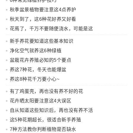
6种常见绿植养护技巧
秋季盆景植物要注意这4点养护
报春花
艾玛，瞧瞧人家个头不大，气势不小，够妖艳
秋天到了，这6种花好养又好看
爆盆秘诀
能不能让报春花开花多，花期长就看你会不
花焉了，千万不要随便浇水，可能是这
会养了。
1.早播早移苗，大概5月份播种，小苗长出2
7种状况~
新手养花要知道这些基本知识
片叶子移栽，4片叶子时再移。
2.夏天，注意给苗遮
净化空气就养这6种绿植
阴，而且每周往盆土上，喷50%多菌灵500-800倍液，
盆栽花卉养殖必知的5个要点
防止生病。
3.9月份左右上盆，10月初拿到太阳下接受
养这7种花，冬天也能爆盆
光照，下旬入室。
4.长出10片叶子时，会发现第一支
养这8种花千万要小心~
花箭冒出头，摘掉！这样才能多开花。（在养花知识
有了鸡蛋壳，再也没有养不好的花
大全公众号发送： 报春花 可以收到更多关于报春花养
花卉晒太阳要注意这4大误区
护知识）
自从知道这些知识后，再也没有养不活
的植物了
这5种花期超长，很适合新手养殖
杜鹃
别说杜鹃不好养，大神的颜色艳丽，花又大又
7种方法教你判断植物是否缺水