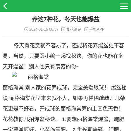
养这7种花，冬天也能爆盆
2024-01-15 08:37
养花笔记
手机APP
冬天有花赏就不容易了，还能将花养爆盆更不容
易，当然，只要跟小编一起找秘诀，你的花也能在冬
天开爆盆！别人也只有羡慕的份~
丽格海棠
别人家的花养成球，完全美爆眼球！
爆盆秘
诀
丽格海棠花型本来就不大，如果再稀稀疏疏开几朵
花更是不好看，开成球的丽格海棠算的上国色天香！
花花教你几招爆盆秘诀。
1.要想丽格海棠爆盆，施肥
一定要掌握好，小苗施氮肥。
2.生长期施磷、钾肥，