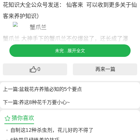
花知识大全公众号发送： 仙客来 可以收到更多关于仙
客来养护知识）
蟹爪兰
大神手下的蟹爪兰不仅爆盆了，还长成了瀑
布！
爆盆秘诀
蟹爪兰好养活，但爆盆着实不易，尤其
未完...展开全文
是要养成瀑布状更难，不过花花有爆盆秘诀！
1.秋冬
0
再来一篇
时，一个叶片上只要留一个花蕾，其他的要掐掉。
2.
夏季浇水要少，接受散射光照。
3.养上三五年，就要
上一篇:
盆栽花卉养殖必知的5个要点
用铁丝把上部分捆起来，这样才能逐渐长成瀑布。
4.
下一篇:
养这8种花千万要小心~
每两年的3月份左右就要换一次盆。（在养花知识大全
公众号发送： 蟹爪兰 可以收到更多关于蟹爪兰养护知
猜你喜欢
识）
自制这12种杀虫剂，花儿好的不得了