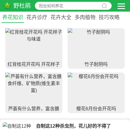
野杜鹃
养花百科
养花知识
花卉诊疗
花卉大全
多肉植物
技巧攻略
养花视频
红背桂花开花吗 开花样子
竹子耐阴吗
与味道
芦荟有什么营养，富含膳
樱花6月份会开花吗
食纤维、矿物质(维生素丰
富)
自制这12种杀虫剂，花儿好的不得了