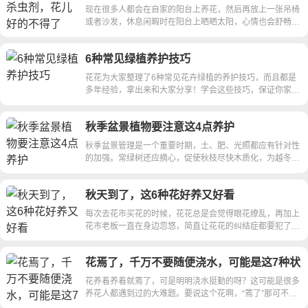
现在很多人都会在自家的阳台上养花，然后再放上一张吊椅
或者沙发，休息闲暇时在阳台上晒晒太阳，心情也会舒畅许
多，仿佛在这喧闹的城市中寻求到了释放心灵的地方。 可
养花还要注意防虫，可别让厌恶的虫子飞进你的居室当中，
6种常见绿植养护技巧
尤其是夏季，小编今天教你几招防虫方法。 自制这12种杀
虫剂，花儿好的不得了 （1）牛奶和面粉 用4杯面粉和半杯
花花为大家整理了6种常见花卉绿植的养护技巧，而且都是
全脂牛奶掺入20L清水中，搅拌均匀后过滤，然后把过滤后
多年经验，拿出来和大家分享！学会这些技巧，保证你家的
的液体喷洒在枝叶上，就能杀死大部分壁虱及其卵。 （2）
花叶子绿油油，根系多又壮！ 6种常见绿植养护技巧 发财树
洋葱液 取洋葱头20克，捣成细泥状，加入1000毫升水浸泡
1、施肥 发财树是喜肥植物，可以用腐殖土，田园土，杂骨
24小时后过滤喷洒，可防治红蜘蛛、蚜虫。 自制这12种杀
秋季盆景植物要注意这4点养护
末，豆饼渣混合配制肥土，肥料在使用之前要充分腐熟，不
虫剂，花儿好的不得了 （3）洗洁精 可以用1匙洗洁精加4L
然会把叶片“烧”黄。 5-9月是发财树的最佳生长期，在此期
秋季盆景管理是一个重要时期，土、肥、光照都应有针对性
水混合，每隔四五天喷洒叶背1次，直至白蝇被彻底消灭。
间，每15天喷1次叶面肥，或者盆面撒点复合肥，保证薄肥
的加强。常绿树还应摘心，促使秋枝尽快木质化，为越冬创
（4）肥皂水 将用剩下的肥皂切成薄片，用热水化开，按
多施，才能有利于发财树茁壮生长。 2、浇水 秋天的温度湿
造条件。针叶树、落叶树秋季孕芽而不发芽，因此，晚秋要
1∶60比例加水，冷却后喷洒，可防治蚜虫、红蜘蛛。 如果
度都比较适宜，在太阳落山之前浇水就可以了； 水温要接
促使其到期休眠，以免徒耗养分，影响其顺利越冬。 秋季
在肥皂水内浸泡烟头（除去烟灰），除能提高防治蚜虫、红
近土壤的温度，不能低于10℃，在秋季，小型发财树的浇水
秋天到了，这6种花好养又好看
盆景植物要注意这4点养护 1、光照： 盆景树木秋季应加强
蜘蛛效果外，还能兼治蓟马、粉虱、叶蝉。 但肥皂水不能
频率保证5-10天浇一次，大型发财树保证15-20天，要浇透
光照，将盆置于全日照的地方，任太阳光照射，有利树木积
长期使用，否则会造成盆土碱化。 自制这12种杀虫剂，花
每次去花市买花的时候，花花总是会觉得眼花缭乱，再加上
但不要积水。 发财树喜欢偏酸性的水，雨水，河水等都有
累营养，生根长叶，开花结果。 秋季盆景植物要注意这4点
儿好的不得了 （5）蚊香 将点燃的蚊香挂在花卉植株上，并
花市老板一直在身边忽悠，简直让花花的纠结症都要犯了！
利于发财树的生长，家里的自来水晾晒之后也可以用来浇
养护 2、盆土： 土应干湿交替，干透浇透。平时经常松土，
用塑料薄膜密封后熏约10分钟，可杀死粉虱类害虫。 （6）
今天花花就来给各位花友推荐这6种花，这辈子选这些就值
灌，但是不能把茶水，饮料倒入花盆里。 3、光照 发财树喜
让空气渗入，增加土内含气量。盆土干湿交替，干燥时土内
风油精 把风油精稀释600-800倍，作为喷雾喷洒在植物，能
了！ 秋天适合养哪些花？这6种花好养又好看！ 秋天到了，
欢高温湿润的环境，不能长期处在阴冷的环境中，摆放在南
水分少，空气能渗透到被水分填充的空隙，根的呼吸顺畅。
有效的防治蚜虫，蚧壳虫和红蜘蛛、蛾蝶类幼虫等 自制这
花焉了，千万不要随便浇水，可能是这7种状
这6种花好养又好看 茉莉 一、味道清香淡雅 茉莉开花非常
阳光，或者室内阳光充足的地方，叶面必须朝向阳光。 周
适当干燥，能促使根的生长，有利秋梢发育，并能形成小
12种杀虫剂，花儿好的不得了 （7）啤酒 在花盆上放一个
况~
香，如果你想要让家里变得香香的，选茉莉最合适了。不过
围环境温湿度不合适的时候，发财树就会出现落叶现象，所
花养着养着就蔫了，可是明明浇水挺勤的呀？这可能是很多
叶。 秋季盆景植物要注意这4点养护 3、施肥： 肥料要适时
小盘，把没喝完的啤酒，倒在上面，蜗牛爱喝酒，会爬到盆
茉莉最好别放在卧室里，要不然这强烈的味道容易让你失眠
以要保证环境温度在15℃以上，经常给叶面喷水，保证湿
养花人都遇到过的大难题。要说这个花啊，“蔫了”那可不一
适量，初秋要及时多次淡施，中秋少施，晚秋时控制施肥，
子里面喝醉淹死。 （8）洗衣粉 洗衣粉对害虫有较强烈的触
奥！ 二、泡茶食用 在茉莉花还未完全开放时，可以摘下来
度，南方由于气候湿润，可以减少喷水的频率。 6种常见绿
定是缺水，你要是光会给花补水，哼哼，那就等着扔花吧！
以不促发晚秋梢为宜。这样用肥能促使秋梢早发旺发，使营
杀作用。洗衣粉溶液可溶解害虫体表的蜡质层而渗入虫体