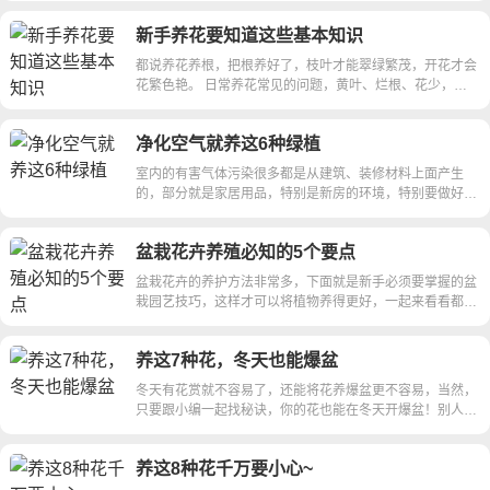
晒干，泡一杯好喝的茉莉花茶，也可以拿来煮粥、炒蛋，甚
植养护技巧 吊兰 1、土壤 吊兰喜欢肥沃疏松的砂质土壤，
花焉了，千万不要随便浇水，可能是这7种状况~ 一、水蔫
养生长与生殖生长同时进行，来年必定叶茂花繁果多。如果
内，堵塞害虫体表气孔，使之窒息死亡。 用200-300倍液可
至是做一份鲜美的汤，不仅能养胃，还能清热去火，非常好
保持土壤湿润，在花盆底垫一些石头子，上面铺一层细沙，
新手养花要知道这些基本知识
有的宝宝啊，小编劝过她很多次，这个养花浇水呀，一定要
树势很好，秋肥较多，可能出现春花秋开。我的乌柿、罗汉
防治叶蝉。600-800倍液可防治红蜘蛛、蚜虫、介虫类。 自
吃！ 三、繁殖方法 茉莉一般采用扦插的方法繁殖。 1、从
最上面放腐殖土，有利于吊兰的生长。 2、浇水 吊兰是喜水
雨露均沾~可她啊，偏是不听呢，就浇水，就浇水，就浇
松多次出现春花秋开，春果秋结现象。秋肥早施在果树生产
制这12种杀虫剂，花儿好的不得了 （9）烟头 用几个烟头
都说养花养根，把根养好了，枝叶才能翠绿繁茂，开花才会
茉莉母株上剪取生长健壮的半木质化枝条。 2、将枝条短截
植物，在生长旺季浇水要充足，秋季可以早，晚各喷1次
水！看吧，花盆就积水了！ 土壤中水分过多，根系泡在里
中应用较多，盆景树桩管理精细，更应秋肥早施肥。 秋季
泡水，等水变黄褐色后，再加入少许肥皂液，喷洒在花卉上
花繁色艳。 日常养花常见的问题，黄叶、烂根、花少，大
成大概5cm左右的长度，然后将下端的叶片全都摘掉，上部
水，盆土要经常保持湿润，浇水时， 水温应该与室温接
面就无法呼吸，无法进行正常的水分吸收，就会发蔫。所以
盆景植物要注意这4点养护 4、修剪： 树木生长期间，顶端
或将受害部位浸入药液中，即能有效地杀死蚜虫、红蜘蛛和
部分都和植物根部有莫大的关系。 新手养花要知道这些基
叶片留2-4片即可。 3、将修剪后的茉莉枝条扦插到土壤
近，而且不能出现积水。 3、光照 吊兰对光照敏感，阳光直
宝宝们，一定要听小编的劝告啊！ 补救方法： 1、挖出1/3
优势明显。在肥水光气好的条件下，生长旺盛，树桩的外形
初孵介壳虫。 (10)大葱 大葱200克，切碎后放入10升水中
本知识 植物本身应该生长在自然大地的，把它们人为栽种
中，扦插的土壤可以用珍珠岩、蛭石或河沙。 4、浇1次透
射的时候，叶片会枯黄甚至死亡，所以要注意适当遮阴。
的湿土，换上干燥且透气的新土，剪掉部分嫩枝叶，减少水
比例在秋梢生长中变形膨大，树叶集中到边缘。养料分配也
浸泡一昼夜，滤清后用来喷洒受害植株，每天数次，连续喷
净化空气就养这6种绿植
在小小一方花盆中，甚至放在室内，不管是土壤还是温度、
水，然后放在阴凉通风的地方养护一段时间，就能看到扦插
不要让吊兰突然接受光照，而是要一步步往窗台挪动。可以
分蒸发。将换土后的水蔫花卉搬到散射光、通风位置，避免
不均衡，老枝条和中心枝条上养料供给不足，意在冬季枯
洒5天。 自制这12种杀虫剂，花儿好的不得了 （11）花椒
阳光，各方面环境都或多或少违背了植物的本性。 在这种
的茉莉生根了。 秋天到了，这6种花好养又好看 绿萝 一、
在太阳刚出来的时候，把吊兰放在南阳台接受1-2小时的光
室内的有害气体污染很多都是从建筑、装修材料上面产生
强风直吹。 2、暂时不要浇水，每天傍晚往叶面喷水雾一
死。秋梢来春还会在顶梢发芽，变的更大，失去重心，打破
水 取花椒100克加水3公斤煮沸，冷却后喷洒可防治介壳
情况下，怎样才能把植物的根养好，让植物更加健壮呢？
净化空气 在吸甲醛方面，绿萝是非常常见的。无论是新装
照。 6种常见绿植养护技巧 万年青 1、土壤 疏松，透气良
的，部分就是家居用品，特别是新房的环境，特别要做好通
次，为叶片补水保湿。如此2周后，发蔫的花草就能康复。
树桩的构图比例，变得不甚美观。因此在秋芽形成和长出
虫。 （12）食醋 将瓶装食醋兑水5-6倍喷洒，每隔3天喷一
植物只有吸收足够的水份、呼吸足够的氧气，才能更好为枝
修的家，还是各种角落里，摆上一盆绿萝，吸甲醛的功效都
好，偏酸性的土壤对万年青的成长最为有利，万年青的栽培
风的工作，通风的同时可以在室内多摆放一些绿植，有利改
花焉了，千万不要随便浇水，可能是这7种状况~ 二、
前，进行疏剪和缩剪，秋梢长出后再摘心，克服顶端优势，
次，可防治介壳虫。
叶输送养分，让植物越长越旺。 植物吸水有两种方式：主
是非常棒的！ 二、既能土培也能水培 绿萝的繁殖是非常容
土可用腐殖土、腐叶土、砂土、炉碴肥合在一起，每种土料
善环境，净化有害气体，下面这6种植物就很适合。 净化空
旱蔫 虽说花蔫了可能是因为水蔫，但旱蔫的情况也不在少
抑扬结合，合理分配养分，保持良好的生长态势。 秋季盆
动和被动。 新手养花要知道这些基本知识 在养花过程中，
易的，不论是水培还是土培都很方便，而且生根非常快，没
都要提前用强阳光曝晒后才可以倒入花盆里。 万年青对肥
盆栽花卉养殖必知的5个要点
气就养这6种绿植 1、白掌 白掌是一种养护容易的新手绿
数。旱蔫，也就是浇水太少引起的。 尤其是现在，小秋风
景植物要注意这4点养护
不少花友发现滴水观音、绿萝还有散尾葵，都有叶片滴水吐
几天就能收获一大盆花了！ 先从绿萝母株上选取健康的、
料的要求不是很高，在秋季换盆的时候，每3-4周施1次基
植，有一定的耐旱耐阴能力，盆土干透浇透，喜欢温暖微润
刮起来了，天气变得越来越干燥，你自己还知道开着加湿器
盆栽花卉的养护方法非常多，下面就是新手必须要掌握的盆
水的现象。当我们将花草的枝茎折断或者剪开的时候，伤口
半木质化的枝条，之后进行短截，大概每一段保证在7-
肥，可以让万年青健壮茂盛。 2、浇水 在秋季浇水不要过
的环境，对光照需求不大，生长习性较为强健。 白掌是一
喝着茶呢，咋就不能给花浇浇水捏？看看你的花盆，都快干
栽园艺技巧，这样才可以将植物养得更好，一起来看看都有
会有水份或者液体流出，这叫“流伤”。 这就是植物主动吸水
10cm即可，每一段最好带有2-4片叶子，成活率会更高一
勤，3-4天浇一次水，按照“不干不浇，见干就浇，浇则浇透”
种净化空气比较优秀的植物，有利吸收室内的有毒物质，特
成撒哈拉沙漠啦！ 补救方法： 1、一般来说，叶子从顶端往
哪些注意事项，想要将盆栽养好的新手就看过来啦。 下面
的表现。根系越活跃，吸水能力越强，所以吐水和流伤都可
些。 土培： 为了提高扦插成活率，可以使用蛭石或椰糠进
的原则，保证盆土湿润就可以了，切忌积水。 3、光照 万年
别是在净化甲醛、苯和三氯乙烯方面比较好。 净化空气就
下枯萎发蔫，枝干皱缩，看起来快死了一样。那就是旱蔫没
的5个盆栽的基本园艺技巧是适合用在阳台、庭院和露台上
以作为植物长势好的标志。 主动吸水是因为植物内部运输
行扦插。将绿萝枝条插入土壤中，放到阴凉通风的地方，1
青耐隐蔽，阳光长时间直射的话，叶子容易变成绿白色，可
养这6种绿植 2、绿萝 绿萝是最容易养护的盆栽绿植之一，
跑了。 2、不要立即浇大量水，最好是从发现发蔫的一刻
养这7种花，冬天也能爆盆
的，一起看看。 盆栽花卉养殖必知的5个要点 1、容器的类
矿物质养分，造成了吸水的现象，植物越健康，主动吸水能
周左右就能生根了。 水培： 找一个装水的塑料瓶，将绿萝
以把它放在阳台下面，避免阳光直射。20-30℃的温度最适
保持盆土干透浇透就行了，养护注意保持温暖湿润的环境，
起，每天早晨装一壶水，放在花盆旁边，傍晚拿来浇水一
型和大小 每种花盆都有自己的特别，如最常见的塑料盆，
力越强 而被动吸水，是由于植物叶片蒸腾作用，叶面水份
插进入，水位要没过绿萝枝条的1/3，大概5-7天就能生根
宜万年青的生长。 6种常见绿植养护技巧 茉莉 1、施肥 茉莉
冬天有花赏就不容易了，还能将花养爆盆更不容易，当然，
可以定期喷水增加空气湿度，有利叶面洁净。 绿萝也是净
次。每天傍晚往发蔫植物周围空气喷洒水雾。如此3、4天，
在阳光特别充足的时候，塑料盆就很容易变质、变形，但是
压力下降，从而引起土壤水份上行的现象。 新手养花要知
了。 秋天到了，这6种花好养又好看 发财树 一、招财纳福
喜欢微酸性的无机肥，比如充分发酵的淘米水，面汤等，进
只要跟小编一起找秘诀，你的花也能在冬天开爆盆！别人也
化室内有害气体非常棒的绿植，除了可以净化甲醛，还能有
就可以恢复正常的浇水了。 花焉了，千万不要随便浇水，
它的质量很轻，容易移动。 最好是选择瓦盆，疏松透气，
道这些基本知识 高温环境下，叶片蒸腾强，如果土壤里水
咱们中国人对风水十分讲究，发财树正好占据了招福纳财、
入秋季，茉莉花的施肥频率一定要控制，能不施肥的时候就
只有羡慕的份~ 养这7种花，冬天也能爆盆 丽格海棠 别人家
效净化苯、三氯乙烯和二甲苯等。 净化空气就养这6种绿植
可能是这7种状况~ 三、风蔫 秋天的风的确挺厉害的，前天
而且排水很好，但是它却容易破碎；另外一种就是陶盆了，
份不足，叶面损失的水份不能及时补上，就会出现叶片萎
财源滚滚的寓意，所以各位花友可以买一盆发财树，放在客
不施肥，否则容易造成植株死亡。 晴天及高温期间，肥水
的花养成球，完全美爆眼球！ 爆盆秘诀 丽格海棠花型本来
2、虎皮兰 虎皮兰非常适合在室内环境养护，它有很强的耐
不还有个新闻说，楼顶的热水器都被吹飞了吗？这样的大风
不过价格较贵，而且很重。 其他比较奇特的容器就是粘土
蔫、枯焦甚至茎叶干死的情况。这就是为什么总说夏季要多
厅或店铺里面，寓意可是非常好的！ 二、繁殖方法 想要养
的间隔较短；阴雨天气周期过长，可以少浇水肥或者不施
养这8种花千万要小心~
就不大，如果再稀稀疏疏开几朵花更是不好看，开成球的丽
阴性和耐旱性，养在室内就保持盆土干透浇透，然后保持常
天里，你还让你娇弱的小花独自承受，怪不得她气蔫了！
罐、木盆、混凝土盆等，都是要根据家里的空间和光照的多
浇水。 根部健康的基本条件，是有氧呼吸。只有吸收水和
好发财树，一定要多通风、少浇水，否则很容易就会烂根
肥。 2、浇水 弱酸性富含有机质的水对茉莉的生长最好，比
格海棠算的上国色天香！花花教你几招爆盆秘诀。 1.要想丽
年温暖的环境温度就行了。 虎皮兰也有非常好的净化空气
补救方法： 1、立马将被大风吹蔫的花草搬到避风处，并适