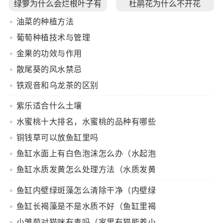
绿箩为什么会烂根叶子有
杜鹃花为什么不开花
黑点
油菜的种植方法
葡萄种植技术与管理
金果的功效与作用
散尾葵的风水禁忌
铁观音和乌龙茶的区别
紫乐适合什么土壤
水蜜桃十大排名，水蜜桃的品种有哪些
铜钱草可以放鱼缸里吗
鱼缸水面上有白色泡沫怎么办（水起泡
沫是什么原因）
鱼缸水质发黄怎么处理方法（水质发黄
是什么原因）
鱼缸内壁绿斑藻怎么清除干净（内壁绿
斑藻怎么回事）
鱼缸长褐藻是不是水质不好（鱼缸里褐
藻原因和解决方案）
小雏菊对猫咪有毒吗（家里有猫能养小